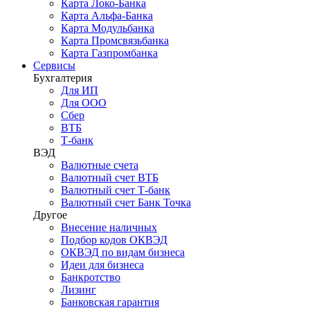
Карта Локо-Банка
Карта Альфа-Банка
Карта Модульбанка
Карта Промсвязьбанка
Карта Газпромбанка
Сервисы
Бухгалтерия
Для ИП
Для ООО
Сбер
ВТБ
Т-банк
ВЭД
Валютные счета
Валютный счет ВТБ
Валютный счет Т-банк
Валютный счет Банк Точка
Другое
Внесение наличных
Подбор кодов ОКВЭД
ОКВЭД по видам бизнеса
Идеи для бизнеса
Банкротство
Лизинг
Банковская гарантия