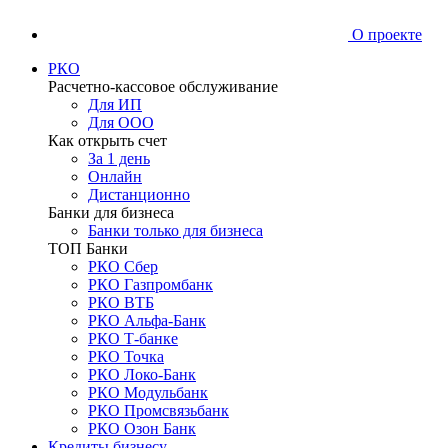
О проекте
РКО
Расчетно-кассовое обслуживание
Для ИП
Для ООО
Как открыть счет
За 1 день
Онлайн
Дистанционно
Банки для бизнеса
Банки только для бизнеса
ТОП Банки
РКО Сбер
РКО Газпромбанк
РКО ВТБ
РКО Альфа-Банк
РКО Т-банке
РКО Точка
РКО Локо-Банк
РКО Модульбанк
РКО Промсвязьбанк
РКО Озон Банк
Кредиты бизнесу