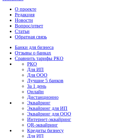
О проекте
Редакция
Новости
Вопрос/ответ
Статьи
Обратная связь
Банки для бизнеса
Отзывы о банках
Сравнить тарифы РКО
РКО
Для ИП
Для ООО
Лучшие 5 банков
За 1 день
Онлайн
Дистанционно
Эквайринг
Эквайринг для ИП
Эквайринг для ООО
Интернет-эквайринг
QR-эквайринг
Кредиты бизнесу
Для ИП