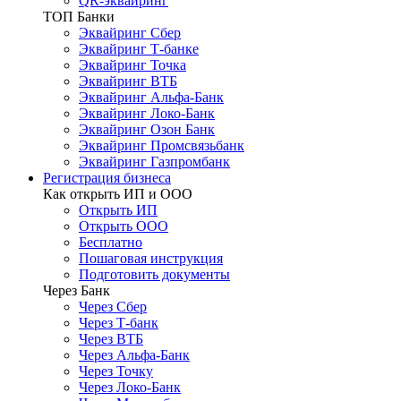
QR-эквайринг
ТОП Банки
Эквайринг Сбер
Эквайринг Т-банке
Эквайринг Точка
Эквайринг ВТБ
Эквайринг Альфа-Банк
Эквайринг Локо-Банк
Эквайринг Озон Банк
Эквайринг Промсвязьбанк
Эквайринг Газпромбанк
Регистрация бизнеса
Как открыть ИП и ООО
Открыть ИП
Открыть ООО
Бесплатно
Пошаговая инструкция
Подготовить документы
Через Банк
Через Сбер
Через Т-банк
Через ВТБ
Через Альфа-Банк
Через Точку
Через Локо-Банк