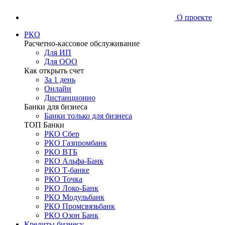
О проекте
РКО
Расчетно-кассовое обслуживание
Для ИП
Для ООО
Как открыть счет
За 1 день
Онлайн
Дистанционно
Банки для бизнеса
Банки только для бизнеса
ТОП Банки
РКО Сбер
РКО Газпромбанк
РКО ВТБ
РКО Альфа-Банк
РКО Т-банке
РКО Точка
РКО Локо-Банк
РКО Модульбанк
РКО Промсвязьбанк
РКО Озон Банк
Кредиты бизнесу