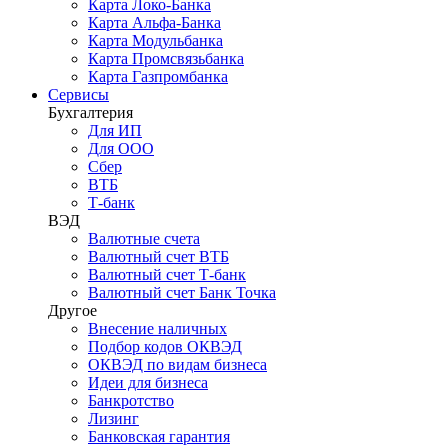
Карта Локо-Банка
Карта Альфа-Банка
Карта Модульбанка
Карта Промсвязьбанка
Карта Газпромбанка
Сервисы
Бухгалтерия
Для ИП
Для ООО
Сбер
ВТБ
Т-банк
ВЭД
Валютные счета
Валютный счет ВТБ
Валютный счет Т-банк
Валютный счет Банк Точка
Другое
Внесение наличных
Подбор кодов ОКВЭД
ОКВЭД по видам бизнеса
Идеи для бизнеса
Банкротство
Лизинг
Банковская гарантия