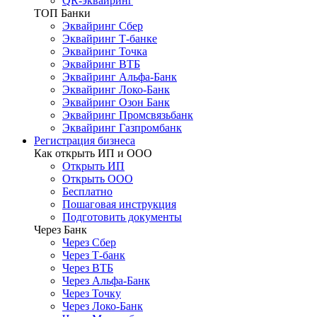
QR-эквайринг
ТОП Банки
Эквайринг Сбер
Эквайринг Т-банке
Эквайринг Точка
Эквайринг ВТБ
Эквайринг Альфа-Банк
Эквайринг Локо-Банк
Эквайринг Озон Банк
Эквайринг Промсвязьбанк
Эквайринг Газпромбанк
Регистрация бизнеса
Как открыть ИП и ООО
Открыть ИП
Открыть ООО
Бесплатно
Пошаговая инструкция
Подготовить документы
Через Банк
Через Сбер
Через Т-банк
Через ВТБ
Через Альфа-Банк
Через Точку
Через Локо-Банк