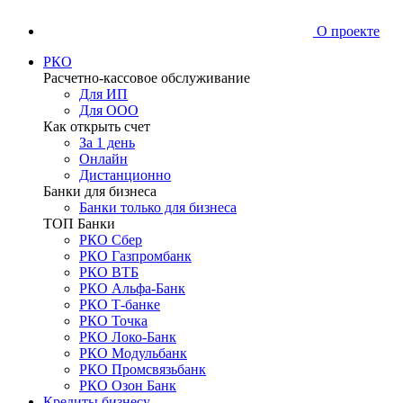
О проекте
РКО
Расчетно-кассовое обслуживание
Для ИП
Для ООО
Как открыть счет
За 1 день
Онлайн
Дистанционно
Банки для бизнеса
Банки только для бизнеса
ТОП Банки
РКО Сбер
РКО Газпромбанк
РКО ВТБ
РКО Альфа-Банк
РКО Т-банке
РКО Точка
РКО Локо-Банк
РКО Модульбанк
РКО Промсвязьбанк
РКО Озон Банк
Кредиты бизнесу