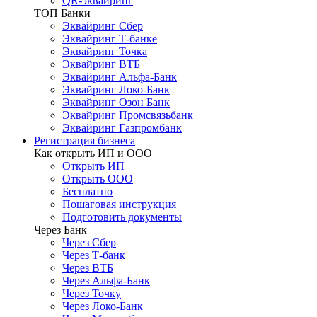
QR-эквайринг
ТОП Банки
Эквайринг Сбер
Эквайринг Т-банке
Эквайринг Точка
Эквайринг ВТБ
Эквайринг Альфа-Банк
Эквайринг Локо-Банк
Эквайринг Озон Банк
Эквайринг Промсвязьбанк
Эквайринг Газпромбанк
Регистрация бизнеса
Как открыть ИП и ООО
Открыть ИП
Открыть ООО
Бесплатно
Пошаговая инструкция
Подготовить документы
Через Банк
Через Сбер
Через Т-банк
Через ВТБ
Через Альфа-Банк
Через Точку
Через Локо-Банк