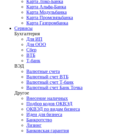
Карта Локо-Банка
Карта Альфа-Банка
Карта Модульбанка
Карта Промсвязьбанка
Карта Газпромбанка
Сервисы
Бухгалтерия
Для ИП
Для ООО
Сбер
ВТБ
Т-банк
ВЭД
Валютные счета
Валютный счет ВТБ
Валютный счет Т-банк
Валютный счет Банк Точка
Другое
Внесение наличных
Подбор кодов ОКВЭД
ОКВЭД по видам бизнеса
Идеи для бизнеса
Банкротство
Лизинг
Банковская гарантия