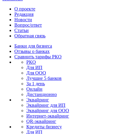
О проекте
Редакция
Новости
Вопрос/ответ
Статьи
Обратная связь
Банки для бизнеса
Отзывы о банках
Сравнить тарифы РКО
РКО
Для ИП
Для ООО
Лучшие 5 банков
За 1 день
Онлайн
Дистанционно
Эквайринг
Эквайринг для ИП
Эквайринг для ООО
Интернет-эквайринг
QR-эквайринг
Кредиты бизнесу
Для ИП