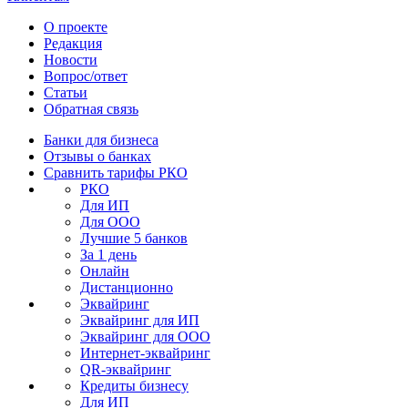
О проекте
Редакция
Новости
Вопрос/ответ
Статьи
Обратная связь
Банки для бизнеса
Отзывы о банках
Сравнить тарифы РКО
РКО
Для ИП
Для ООО
Лучшие 5 банков
За 1 день
Онлайн
Дистанционно
Эквайринг
Эквайринг для ИП
Эквайринг для ООО
Интернет-эквайринг
QR-эквайринг
Кредиты бизнесу
Для ИП