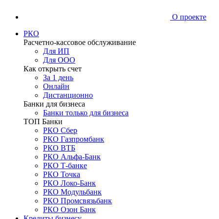
О проекте
РКО
Расчетно-кассовое обслуживание
Для ИП
Для ООО
Как открыть счет
За 1 день
Онлайн
Дистанционно
Банки для бизнеса
Банки только для бизнеса
ТОП Банки
РКО Сбер
РКО Газпромбанк
РКО ВТБ
РКО Альфа-Банк
РКО Т-банке
РКО Точка
РКО Локо-Банк
РКО Модульбанк
РКО Промсвязьбанк
РКО Озон Банк
Кредиты бизнесу