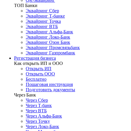
QR-эквайринг
ТОП Банки
Эквайринг Сбер
Эквайринг Т-банке
Эквайринг Точка
Эквайринг ВТБ
Эквайринг Альфа-Банк
Эквайринг Локо-Банк
Эквайринг Озон Банк
Эквайринг Промсвязьбанк
Эквайринг Газпромбанк
Регистрация бизнеса
Как открыть ИП и ООО
Открыть ИП
Открыть ООО
Бесплатно
Пошаговая инструкция
Подготовить документы
Через Банк
Через Сбер
Через Т-банк
Через ВТБ
Через Альфа-Банк
Через Точку
Через Локо-Банк