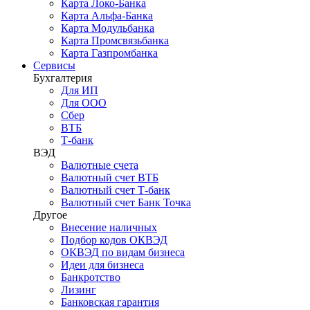
Карта Локо-Банка
Карта Альфа-Банка
Карта Модульбанка
Карта Промсвязьбанка
Карта Газпромбанка
Сервисы
Бухгалтерия
Для ИП
Для ООО
Сбер
ВТБ
Т-банк
ВЭД
Валютные счета
Валютный счет ВТБ
Валютный счет Т-банк
Валютный счет Банк Точка
Другое
Внесение наличных
Подбор кодов ОКВЭД
ОКВЭД по видам бизнеса
Идеи для бизнеса
Банкротство
Лизинг
Банковская гарантия