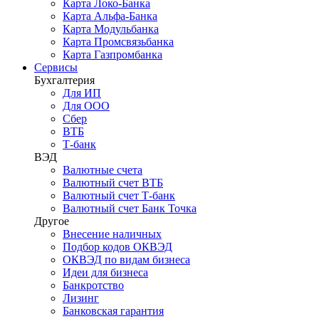
Карта Локо-Банка
Карта Альфа-Банка
Карта Модульбанка
Карта Промсвязьбанка
Карта Газпромбанка
Сервисы
Бухгалтерия
Для ИП
Для ООО
Сбер
ВТБ
Т-банк
ВЭД
Валютные счета
Валютный счет ВТБ
Валютный счет Т-банк
Валютный счет Банк Точка
Другое
Внесение наличных
Подбор кодов ОКВЭД
ОКВЭД по видам бизнеса
Идеи для бизнеса
Банкротство
Лизинг
Банковская гарантия