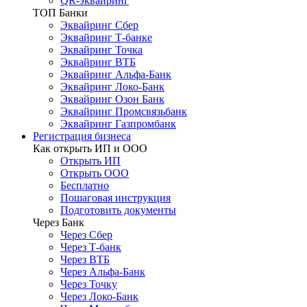
QR-эквайринг
ТОП Банки
Эквайринг Сбер
Эквайринг Т-банке
Эквайринг Точка
Эквайринг ВТБ
Эквайринг Альфа-Банк
Эквайринг Локо-Банк
Эквайринг Озон Банк
Эквайринг Промсвязьбанк
Эквайринг Газпромбанк
Регистрация бизнеса
Как открыть ИП и ООО
Открыть ИП
Открыть ООО
Бесплатно
Пошаговая инструкция
Подготовить документы
Через Банк
Через Сбер
Через Т-банк
Через ВТБ
Через Альфа-Банк
Через Точку
Через Локо-Банк