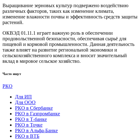
Выращивание зерновых культур подвержено воздействию
различных факторов, таких как изменение климата,
изменение влажности почвы и эффективность средств защиты
растений.
ОКВЭД 01.11.1 играет важную роль в обеспечении
продовольственной безопасности, обеспечивая сырьё для
пищевой и кормовой промышленности. Данная деятельность
также влияет на развитие региональной экономики и
сельскохозяйственного комплекса и вносит значительный
вклад в мировое сельское хозяйство.
Часто ищут
РКО
Для ИП
Для ООО
РКО в Сбербанке
РКО в Газпромбанке
РКО в Т-банке
РКО в Точке
РКО в Альфа-Банке
РКО в ВТБ