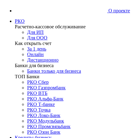
О проекте
РКО
Расчетно-кассовое обслуживание
Для ИП
Для ООО
Как открыть счет
За 1 день
Онлайн
Дистанционно
Банки для бизнеса
Банки только для бизнеса
ТОП Банки
РКО Сбер
РКО Газпромбанк
РКО ВТБ
РКО Альфа-Банк
РКО Т-банке
РКО Точка
РКО Локо-Банк
РКО Модульбанк
РКО Промсвязьбанк
РКО Озон Банк
Кредиты бизнесу