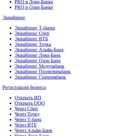
РКО в Локо-Банке
РКО в Озон Банке
Эквайринг
Эквайринг Т-банке
Эквайринг Сбер
Эквайринг ВТБ
Эквайринг Точка
Эквайринг Альфа-Банк
Эквайринг Локо-Банк
Эквайринг Озон Банк
Эквайринг Модульбанк
Эквайринг Промсвязьбанк
Эквайринг Газпромбанк
Регистрация бизнеса
Открыть ИП
Открыть ООО
Через Сбер
Через Точку
Через Т-банк
Через ВТБ
Через Альфа-Банк
Через Локо-Банк